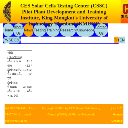
CES Solar Cells Testing Center (CSSC)
Pilot Plant Development and Training
Institute, King Mongkut's University of
Technology Thonburi (KMUTT)
About
Contact
Home
News
Testing
Training
Research
Knowledge
Us
Us
PVSEC36
TH
EN
สถิติ
(ThisNews)
(ตั้งแต่ พ.ย.
41 /
60)
422 /
ผู้เข้าชมวัน
13512
นี้ / เดือนนี้ /
IP
ปีนี้
ผู้เข้าชม
ทั้งหมด
40160
(ตั้งแต่ 16
ครั้ง
พ.ย. 60)
Tel: 024707446 :: Fax:
Copyright ©2016 by CES Solar Cells Testing
(เหมาะกับ
024707445 :: email:
Center (CSSC). All Rights Reserved.
Google
ces@kmutt.ac.th
Chrome
)