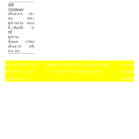
สถิติ
(ThisNews)
(ตั้งแต่ พ.ย.
39 /
60)
356 /
ผู้เข้าชมวัน
8418
นี้ / เดือนนี้ /
IP
ปีนี้
ผู้เข้าชม
ทั้งหมด
17963
(ตั้งแต่ 16
ครั้ง
พ.ย. 60)
Tel: 024707446 :: Fax:
Copyright ©2016 by CES Solar Cells Testing
(เหมาะกับ
024707445 :: email:
Center (CSSC). All Rights Reserved.
Google
ces@kmutt.ac.th
Chrome
)