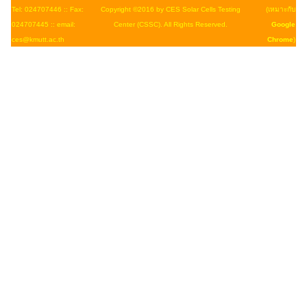
Tel: 024707446 :: Fax:
Copyright ©2016 by CES Solar Cells Testing
(เหมาะกับ
024707445 :: email:
Center (CSSC). All Rights Reserved.
Google
ces@kmutt.ac.th
Chrome
)