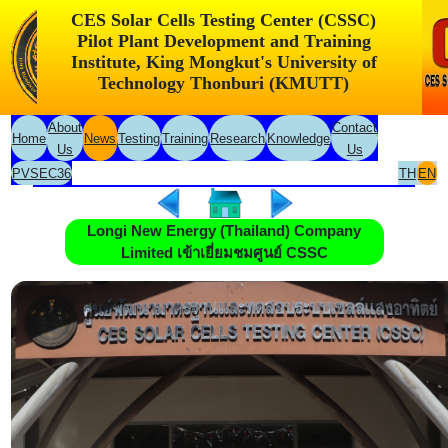
CES Solar Cells Testing Center (CSSC)
Pilot Plant Development and Training
Institute, King Mongkut's University of
Technology Thonburi (KMUTT)
About
Contact
Home
News
Testing
Training
Research
Knowledge
Us
Us
PVSEC36
TH
EN
Longi New Energy (Thailand) Company
Limited เข้าเยี่ยมชมศูนย์ CSSC