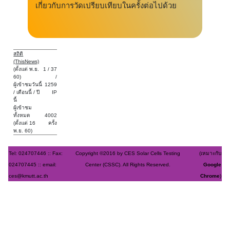
เกี่ยวกับการวัดเปรียบเทียบในครั้งต่อไปด้วย
สถิติ
(ThisNews)
(ตั้งแต่ พ.ย.
1 / 37
60)
/
ผู้เข้าชมวันนี้
1259
/ เดือนนี้ / ปี
IP
นี้
ผู้เข้าชม
ทั้งหมด
4002
(ตั้งแต่ 16
ครั้ง
พ.ย. 60)
Tel: 024707446 :: Fax:
Copyright ©2016 by CES Solar Cells Testing
(เหมาะกับ
024707445 :: email:
Center (CSSC). All Rights Reserved.
Google
ces@kmutt.ac.th
Chrome
)