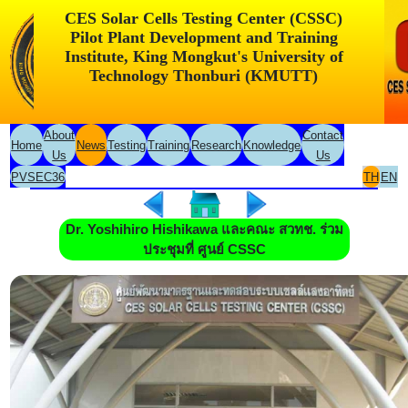
CES Solar Cells Testing Center (CSSC)
Pilot Plant Development and Training
Institute, King Mongkut's University of
Technology Thonburi (KMUTT)
About
Contact
Home
News
Testing
Training
Research
Knowledge
Us
Us
PVSEC36
TH
EN
Dr. Yoshihiro Hishikawa และคณะ สวทช. ร่วม
ประชุมที่ ศูนย์ CSSC