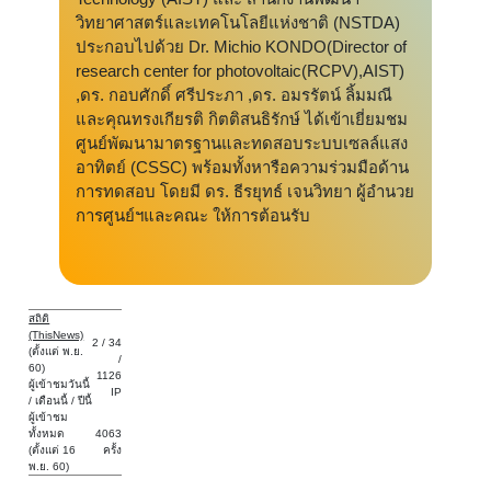
วิทยาศาสตร์และเทคโนโลยีแห่งชาติ (NSTDA)
ประกอบไปด้วย Dr. Michio KONDO(Director of
research center for photovoltaic(RCPV),AIST)
,ดร. กอบศักดิ์ ศรีประภา ,ดร. อมรรัตน์ ลิ้มมณี
และคุณทรงเกียรติ กิตติสนธิรักษ์ ได้เข้าเยี่ยมชม
ศูนย์พัฒนามาตรฐานและทดสอบระบบเซลล์แสง
อาทิตย์ (CSSC) พร้อมทั้งหารือความร่วมมือด้าน
การทดสอบ โดยมี ดร. ธีรยุทธ์ เจนวิทยา ผู้อำนวย
การศูนย์ฯและคณะ ให้การต้อนรับ
สถิติ
(ThisNews)
2 / 34
(ตั้งแต่ พ.ย.
/
60)
1126
ผู้เข้าชมวันนี้
IP
/ เดือนนี้ / ปีนี้
ผู้เข้าชม
ทั้งหมด
4063
(ตั้งแต่ 16
ครั้ง
พ.ย. 60)