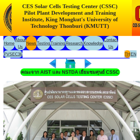
CES Solar Cells Testing Center (CSSC)
Pilot Plant Development and Training
Institute, King Mongkut's University of
Technology Thonburi (KMUTT)
About
Contact
Home
News
Testing
Training
Research
Knowledge
Us
Us
PVSEC36
TH
EN
คณะจาก AIST และ NSTDA เยี่ยมชมศุนย์ CSSC