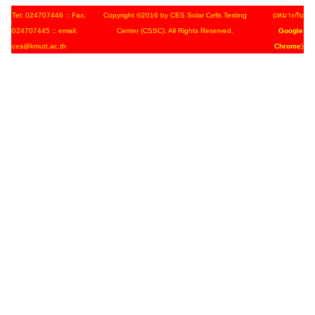
Tel: 024707446 :: Fax:
Copyright ©2016 by CES Solar Cells Testing
(เหมาะกับ
024707445 :: email:
Center (CSSC). All Rights Reserved.
Google
ces@kmutt.ac.th
Chrome
)