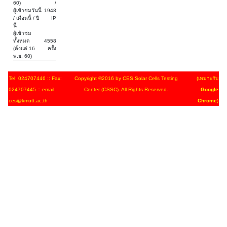
60)
/
ผู้เข้าชมวันนี้
1948
/ เดือนนี้ / ปี
IP
นี้
ผู้เข้าชม
ทั้งหมด
4558
(ตั้งแต่ 16
ครั้ง
พ.ย. 60)
Tel: 024707446 :: Fax:
Copyright ©2016 by CES Solar Cells Testing
(เหมาะกับ
024707445 :: email:
Center (CSSC). All Rights Reserved.
Google
ces@kmutt.ac.th
Chrome
)