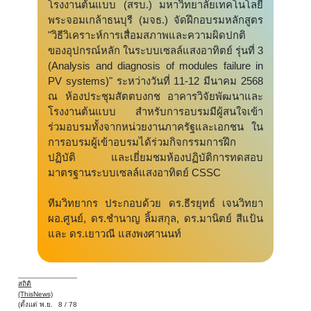
โรงงานต้นแบบ (สรบ.) มหาวิทยาลัยเทคโนโลยี
พระจอมเกล้าธนบุรี (มจธ.) จัดฝึกอบรมหลักสูตร
"วิธีวิเคราะห์การเสื่อมสภาพและความผิดปกติ
ของอุปกรณ์หลัก ในระบบเซลล์แสงอาทิตย์ รุ่นที่ 3
(Analysis and diagnosis of modules failure in
PV systems)" ระหว่างวันที่ 11-12 มีนาคม 2568
ณ ห้องประชุมสัตตบงกช อาคารวิจัยพัฒนาและ
โรงงานต้นแบบ สำหรับการอบรมมีผู้สนใจเข้า
ร่วมอบรมทั้งจากหน่วยงานภาครัฐและเอกชน ใน
การอบรมผู้เข้าอบรมได้ร่วมกิจกรรมการฝึก
ปฏิบัติ และเยี่ยมชมห้องปฏิบัติการทดสอบ
มาตรฐานระบบเซลล์แสงอาทิตย์ CSSC
ทีมวิทยากร ประกอบด้วย ดร.ธีรยุทธ์ เจนวิทยา
ผอ.ศูนย์, ดร.ชำนาญ ลิ้มสกุล, ดร.มานิตย์ สีแป้น
และ ดร.เยาวณี แสงพงศานนท์
สถิติ
(ThisNews)
(ตั้งแต่ พ.ย.
8 / 78