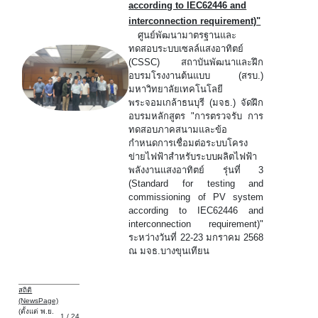
according to IEC62446 and
interconnection requirement)"
ศูนย์พัฒนามาตรฐานและ
ทดสอบระบบเซลล์แสงอาทิตย์
(CSSC) สถาบันพัฒนาและฝึก
อบรมโรงงานต้นแบบ (สรบ.)
มหาวิทยาลัยเทคโนโลยี
พระจอมเกล้าธนบุรี (มจธ.) จัดฝึก
อบรมหลักสูตร "การตรวจรับ การ
ทดสอบภาคสนามและข้อ
กำหนดการเชื่อมต่อระบบโครง
ข่ายไฟฟ้าสำหรับระบบผลิตไฟฟ้า
พลังงานแสงอาทิตย์ รุ่นที่ 3
(Standard for testing and
commissioning of PV system
according to IEC62446 and
interconnection requirement)"
ระหว่างวันที่ 22-23 มกราคม 2568
ณ มจธ.บางขุนเทียน
สถิติ
(NewsPage)
(ตั้งแต่ พ.ย.
1 / 24