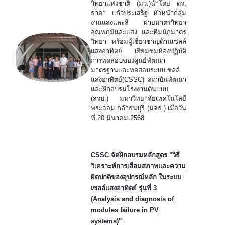
วิทยาแห่งชาติ (มว.)นำโดย ดร.
ธาดา แก้วประเสร็ฐ หัวหน้ากลุ่ม
งานแสงและสี ฝ่ายมาตรวิทยา
อุณหภูมิและแสง และทีมนักมาตร
วิทยา พร้อมผู้เชี่ยวชาญด้านเซลล์
แสงอาทิตย์ เยี่ยมชมห้องปฏิบัติ
การทดสอบของศูนย์พัฒนา
มาตรฐานและทดสอบระบบเซลล์
แสงอาทิตย์(CSSC) สถาบันพัฒนา
และฝึกอบรมโรงงานต้นแบบ
(สรบ.) มหาวิทยาลัยเทคโนโลยี
พระจอมเกล้าธนบุรี (มจธ.) เมื่อวัน
ที่ 20 มีนาคม 2568
CSSC จัดฝึกอบรมหลักสูตร "วิธี
วิเคราะห์การเสื่อมสภาพและความ
ผิดปกติของอุปกรณ์หลัก ในระบบ
เซลล์แสงอาทิตย์ รุ่นที่ 3
(Analysis and diagnosis of
modules failure in PV
systems)"