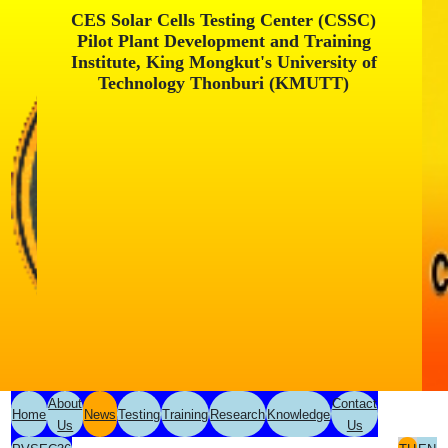
CES Solar Cells Testing Center (CSSC)
Pilot Plant Development and Training
Institute, King Mongkut's University of
Technology Thonburi (KMUTT)
About
Contact
Home
News
Testing
Training
Research
Knowledge
Us
Us