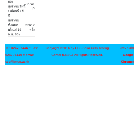
60)
/ 2741
ผู้เข้าชมวันนี้
IP
/ เดือนนี้ / ปี
นี้
ผู้เข้าชม
ทั้งหมด
52612
(ตั้งแต่ 16
ครั้ง
พ.ย. 60)
Tel: 024707446 :: Fax:
Copyright ©2016 by CES Solar Cells Testing
(เหมาะกับ
024707445 :: email:
Center (CSSC). All Rights Reserved.
Google
ces@kmutt.ac.th
Chrome
)