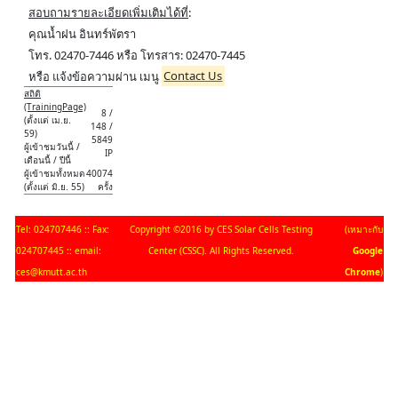
สอบถามรายละเอียดเพิ่มเติมได้ที่
:
คุณน้ำฝน อินทร์พัตรา
โทร. 02470-7446 หรือ โทรสาร: 02470-7445
หรือ แจ้งข้อความผ่าน เมนู
Contact Us
สถิติ
(TrainingPage)
8 /
(ตั้งแต่ เม.ย.
148 /
59)
5849
ผู้เข้าชมวันนี้ /
IP
เดือนนี้ / ปีนี้
ผู้เข้าชมทั้งหมด
40074
(ตั้งแต่ มิ.ย. 55)
ครั้ง
Tel: 024707446 :: Fax:
Copyright ©2016 by CES Solar Cells Testing
(เหมาะกับ
024707445 :: email:
Center (CSSC). All Rights Reserved.
Google
ces@kmutt.ac.th
Chrome
)