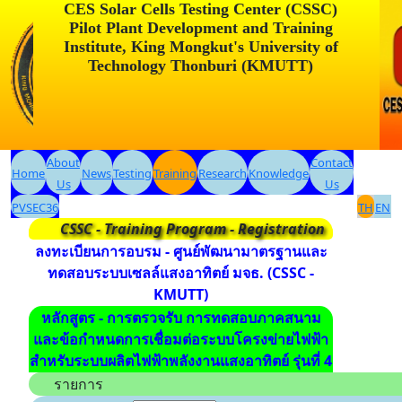
CES Solar Cells Testing Center (CSSC)
Pilot Plant Development and Training
Institute, King Mongkut's University of
Technology Thonburi (KMUTT)
About
Contact
Home
News
Testing
Training
Research
Knowledge
Us
Us
PVSEC36
TH
EN
CSSC - Training Program - Registration
ลงทะเบียนการอบรม - ศูนย์พัฒนามาตรฐานและ
ทดสอบระบบเซลล์แสงอาทิตย์ มจธ. (CSSC -
KMUTT)
หลักสูตร - การตรวจรับ การทดสอบภาคสนาม
และข้อกำหนดการเชื่อมต่อระบบโครงข่ายไฟฟ้า
สำหรับระบบผลิตไฟฟ้าพลังงานแสงอาทิตย์ รุ่นที่ 4
รายการ