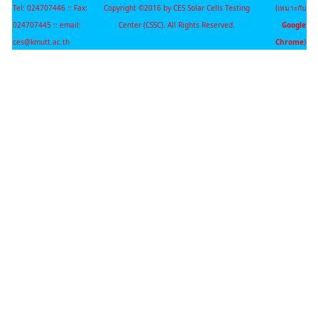
Tel: 024707446 :: Fax:
Copyright ©2016 by CES Solar Cells Testing
(เหมาะกับ
024707445 :: email:
Center (CSSC). All Rights Reserved.
Google
ces@kmutt.ac.th
Chrome
)