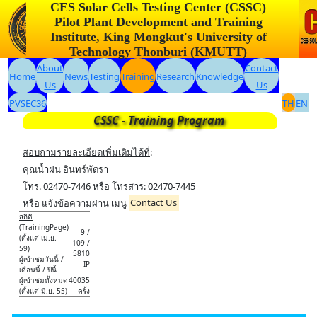
CES Solar Cells Testing Center (CSSC)
Pilot Plant Development and Training
Institute, King Mongkut's University of
Technology Thonburi (KMUTT)
About
Contact
Home
News
Testing
Training
Research
Knowledge
Us
Us
PVSEC36
TH
EN
CSSC - Training Program
สอบถามรายละเอียดเพิ่มเติมได้ที่
:
คุณน้ำฝน อินทร์พัตรา
โทร. 02470-7446 หรือ โทรสาร: 02470-7445
หรือ แจ้งข้อความผ่าน เมนู
Contact Us
สถิติ
(TrainingPage)
9 /
(ตั้งแต่ เม.ย.
109 /
59)
5810
ผู้เข้าชมวันนี้ /
IP
เดือนนี้ / ปีนี้
ผู้เข้าชมทั้งหมด
40035
(ตั้งแต่ มิ.ย. 55)
ครั้ง