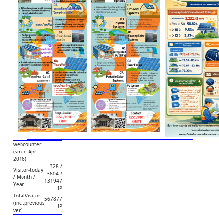
webcounter:
(since Apr.
2016)
328 /
Visitor-today
3604 /
/ Month /
131947
Year
IP
TotalVisitor
567877
(incl.previous
IP
ver.)