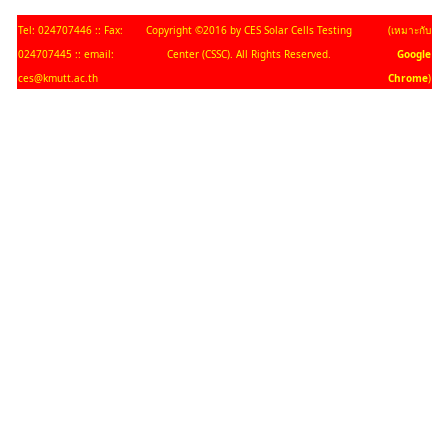
Tel: 024707446 :: Fax:
Copyright ©2016 by CES Solar Cells Testing
(เหมาะกับ
024707445 :: email:
Center (CSSC). All Rights Reserved.
Google
ces@kmutt.ac.th
Chrome
)