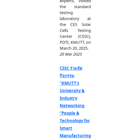
experts, visited
the standard
testing
laboratory at
the CES Solar
Cells Testing
Center (CSSC),
PDTI, KMUTT, on
March 20, 2025.
20 Mar 2025
CSSC ร่วมจัด
กิจกรรม
"KMUTT’s
University &
Industry
Networking
“People &
Technology for
Smart
Manufacturing