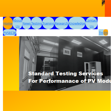
About
Contact
Home
News
Testing
Training
Research
Knowledge
Us
Us
PVSEC36
TH
EN