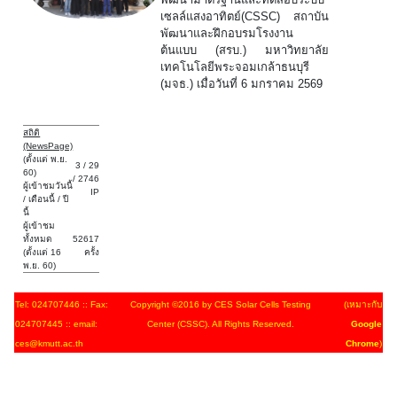
เซลล์แสงอาทิตย์(CSSC) สถาบัน
พัฒนาและฝึกอบรมโรงงาน
ต้นแบบ (สรบ.) มหาวิทยาลัย
เทคโนโลยีพระจอมเกล้าธนบุรี
(มจธ.) เมื่อวันที่ 6 มกราคม 2569
สถิติ
(NewsPage)
(ตั้งแต่ พ.ย.
3 / 29
60)
/ 2746
ผู้เข้าชมวันนี้
IP
/ เดือนนี้ / ปี
นี้
ผู้เข้าชม
ทั้งหมด
52617
(ตั้งแต่ 16
ครั้ง
พ.ย. 60)
Tel: 024707446 :: Fax:
Copyright ©2016 by CES Solar Cells Testing
(เหมาะกับ
024707445 :: email:
Center (CSSC). All Rights Reserved.
Google
ces@kmutt.ac.th
Chrome
)